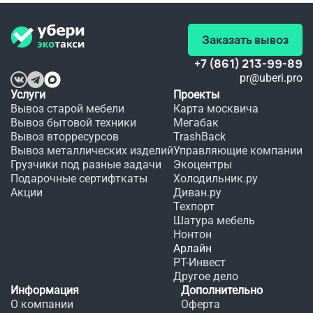
Заказать вывоз
+7 (861) 213-99-89
pr@uberi.pro
Услуги
Проекты
Вывоз старой мебели
Карта москвича
Вывоз бытовой техники
Мегабак
Вывоз вторресурсов
TrashBack
Вывоз металлических изделий
Управляющие компании
Грузчики под разные задачи
Экоцентры
Подарочные сертифткаты
Холодильник.ру
Акции
Диван.ру
Техпорт
Шатура мебель
Нонтон
Арлайн
РТ-Инвест
Другое дело
Информация
Дополнительно
О компании
Оферта