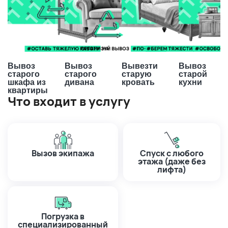
Вывоз
Вывоз
Вывезти
Вывоз
старого
старого
старую
старой
шкафа из
дивана
кровать
кухни
квартиры
Что входит в услугу
Вызов экипажа
Спуск с любого
этажа (даже без
лифта)
Погрузка в
специализированный