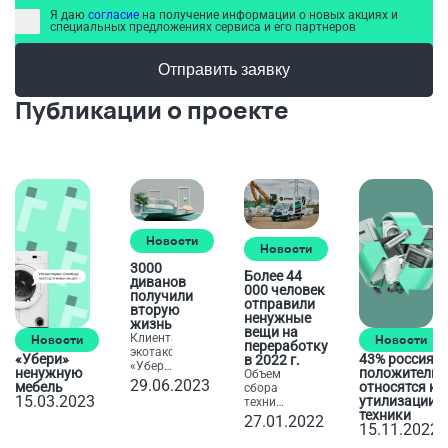
Я даю
согласие
на получение информации о новых акциях и
специальных предложениях сервиса и его партнеров
Отправить заявку
Публикации о проекте
Новости
Новости
3000
Более 44
диванов
000 человек
получили
отправили
вторую
ненужные
жизнь
вещи на
Клиентами
Новости
Новости
переработку
экотакси
«Убери»
43% россиян
в 2022 г.
«Убери»
ненужную
положительн
Объем
за
29.06.2023
мебель
относятся к
сбора
первую
15.03.2023
утилизации
техники
половину
техники
по
27.01.2022
2023
15.11.2022
программам
года
утилизации